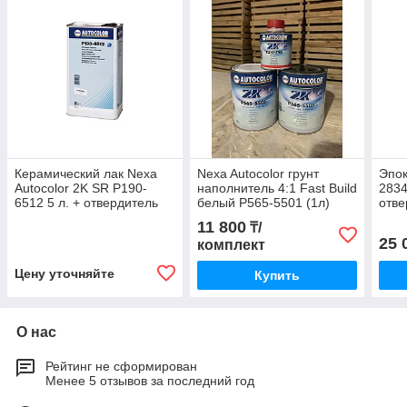
Керамический лак Nexa
Nexa Autocolor грунт
Эпок
Autocolor 2K SR P190-
наполнитель 4:1 Fast Build
2834
6512 5 л. + отвердитель
белый P565-5501 (1л)
отв
P210-8625 2,5л
+отвердитель P210-796
(1 л
11 800
₸/
(0,2 л)
(Вел
25 
комплект
Цену уточняйте
Купить
О нас
Рейтинг не сформирован
Менее 5 отзывов за последний год