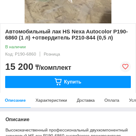
Автомобильный лак HS Nexa Autocolor P190-
6860 (1 л) +отвердитель P210-844 (0,5 л)
В наличии
Код: P190-6860
Розница
15 200
₸/комплект
Купить
Описание
Характеристики
Доставка
Оплата
Усл
Описание
Высококачественный профессиональный двухкомпонентный
акриловый HS лак P190-6860 английского производителя