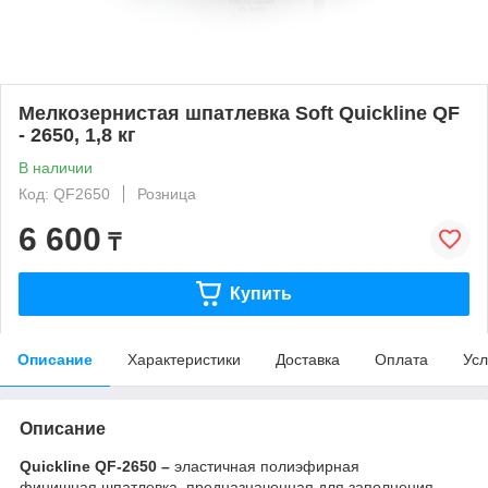
Мелкозернистая шпатлевка Soft Quickline QF
- 2650, 1,8 кг
В наличии
Код: QF2650
Розница
6 600
₸
Купить
Описание
Характеристики
Доставка
Оплата
Усл
Описание
Quickline QF-2650 –
эластичная полиэфирная
финишная шпатлевка, предназначенная для заполнения