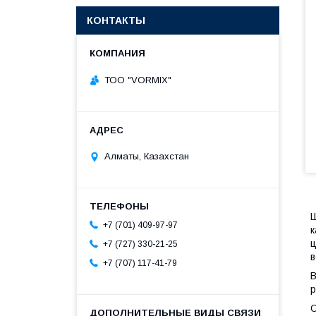
КОНТАКТЫ
ТОО "VORMIX"
Алматы, Казахстан
+7 (701) 409-97-97
к
ц
+7 (727) 330-21-25
в
+7 (707) 117-41-79
В
р
О