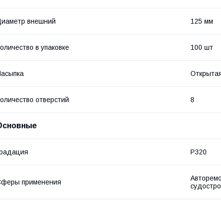
Диаметр внешний
125 мм
оличество в упаковке
100 шт
асыпка
Открыта
оличество отверстий
8
Основные
Градация
P320
Авторемо
Сферы применения
судостро