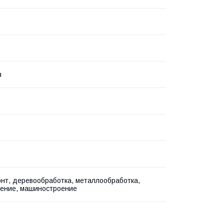
я
нт, деревообработка, металлообработка,
ение, машиностроение