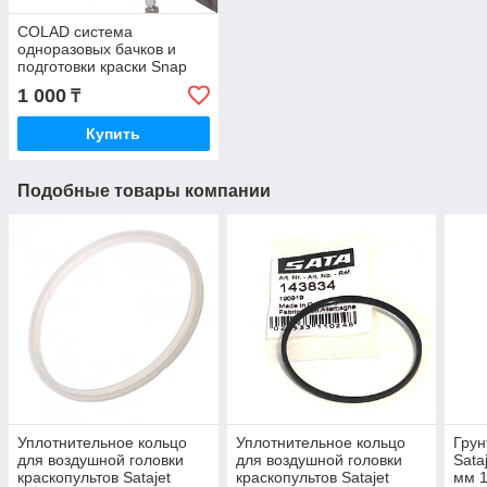
COLAD система
одноразовых бачков и
подготовки краски Snap
Lid Крышка 190мкм +
1 000
₸
чашка 700мл, набор по
50шт.
Купить
Подобные товары компании
Уплотнительное кольцо
Уплотнительное кольцо
Грун
для воздушной головки
для воздушной головки
Sata
краскопультов Satajet
краскопультов Satajet
мм 