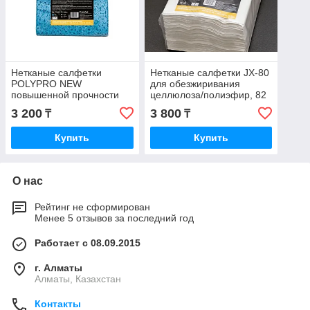
Нетканые салфетки
Нетканые салфетки JX-80
POLYPRO NEW
для обезжиривания
повышенной прочности
целлюлоза/полиэфир, 82
для обезжиривания 100%
г/м2, ьелые 29 х 36 см
3 200
3 800
₸
₸
полипропилена, голубые
30 х 38 см
Купить
Купить
О нас
Рейтинг не сформирован
Менее 5 отзывов за последний год
Работает с 08.09.2015
г. Алматы
Алматы, Казахстан
Контакты