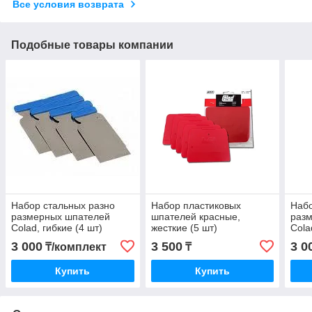
Все условия возврата
Подобные товары компании
Набор стальных разно
Набор пластиковых
Набо
размерных шпателей
шпателей красные,
раз
Colad, гибкие (4 шт)
жесткие (5 шт)
Cola
3 000
3 500
3 0
₸/комплект
₸
Купить
Купить