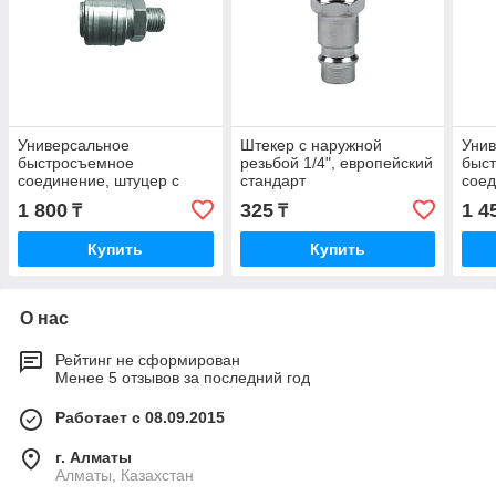
Универсальное
Штекер с наружной
Уни
быстросъемное
резьбой 1/4", европейский
быс
соединение, штуцер с
стандарт
соед
наружной резьбой M 1/4",
внут
1 800
325
1 4
₸
₸
евростарндарт
1/4"
(JES
Купить
Купить
О нас
Рейтинг не сформирован
Менее 5 отзывов за последний год
Работает с 08.09.2015
г. Алматы
Алматы, Казахстан