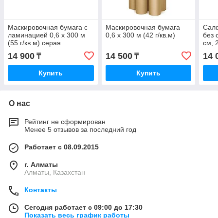
Маскировочная бумага с
Маскировочная бумага
Сал
ламинацией 0,6 х 300 м
0,6 х 300 м (42 г/кв.м)
без 
(55 г/кв.м) серая
см, 
дисп
14 900
14 500
14 
₸
₸
нео
Купить
Купить
О нас
Рейтинг не сформирован
Менее 5 отзывов за последний год
Работает с 08.09.2015
г. Алматы
Алматы, Казахстан
Контакты
Сегодня работает с 09:00 до 17:30
Показать весь график работы