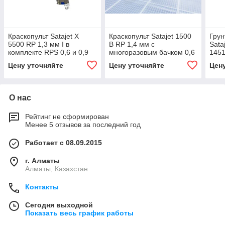
Краскопульт Satajet X
Краскопульт Satajet 1500
Грун
5500 RP 1,3 мм I в
B RP 1,4 мм с
Sata
комплекте RPS 0,6 и 0,9
многоразовым бачком 0,6
145
мл c шарнирным
мл (1029702)
Цену уточняйте
Цену уточняйте
Цен
соединением (1061564)
О нас
Рейтинг не сформирован
Менее 5 отзывов за последний год
Работает с 08.09.2015
г. Алматы
Алматы, Казахстан
Контакты
Сегодня выходной
Показать весь график работы