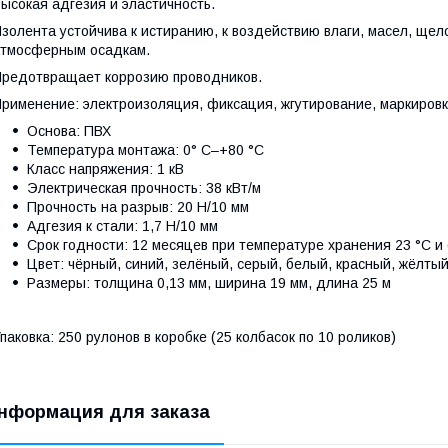
ысокая адгезия и эластичность.
золента устойчива к истиранию, к воздействию влаги, масел, щел
тмосферным осадкам.
редотвращает коррозию проводников.
рименение: электроизоляция, фиксация, жгутирование, маркиров
Основа: ПВХ
Температура монтажа: 0° С–+80 °С
Класс напряжения: 1 кВ
Электрическая прочность: 38 кВт/м
Прочность на разрыв: 20 Н/10 мм
Адгезия к стали: 1,7 Н/10 мм
Срок годности: 12 месяцев при температуре хранения 23 °С и
Цвет: чёрный, синий, зелёный, серый, белый, красный, жёлты
Размеры: толщина 0,13 мм, ширина 19 мм, длина 25 м
паковка: 250 рулонов в коробке (25 колбасок по 10 роликов)
нформация для заказа