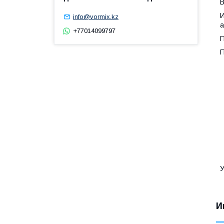
В
И
info@vormix.kz
а
+77014099797
П
П
У
И