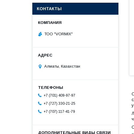
КОНТАКТЫ
ТОО "VORMIX"
Алматы, Казахстан
О
+7 (701) 409-97-97
с
+7 (727) 330-21-25
у
+7 (707) 117-41-79
Л
ч
О