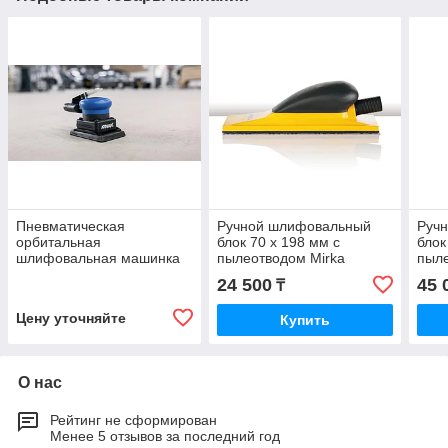
Пневматическая
Ручной шлифовальный
Руч
орбитальная
блок 70 х 198 мм c
блок
шлифовальная машинка
пылеотводом Mirka
пыле
PROMA-X Air Assilex/Buflex
8391500111
839
24 500
45 
₸
от Kovax размер 70 х108
мм
Цену уточняйте
Купить
О нас
Рейтинг не сформирован
Менее 5 отзывов за последний год