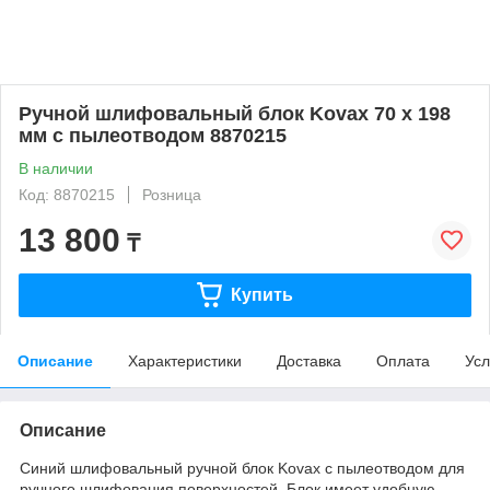
Ручной шлифовальный блок Kovax 70 х 198
мм c пылеотводом 8870215
В наличии
Код: 8870215
Розница
13 800
₸
Купить
Описание
Характеристики
Доставка
Оплата
Усл
Описание
Синий шлифовальный ручной блок Kovax с пылеотводом для
ручного шлифования поверхностей. Блок имеет удобную