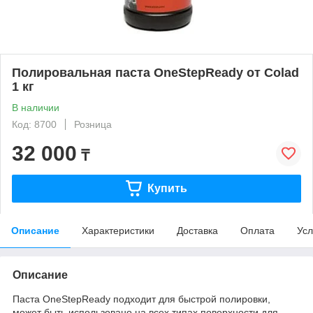
Полировальная паста OneStepReady от Colad
1 кг
В наличии
Код: 8700
Розница
32 000
₸
Купить
Описание
Характеристики
Доставка
Оплата
Усл
Описание
Паста OneStepReady подходит для быстрой полировки,
может быть использовано на всех типах поверхности для