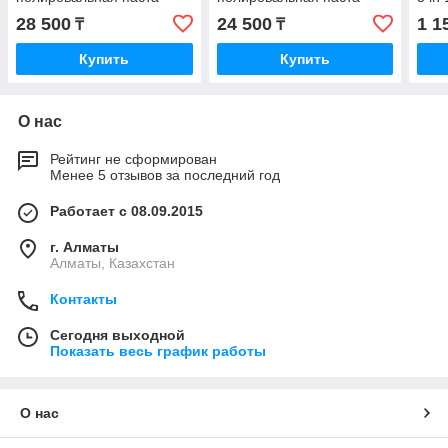
Kovax 1 кг (8582100)
Kovax 1 кг (8582200)
20 м
28 500
24 500
1 1
₸
₸
Купить
Купить
О нас
Рейтинг не сформирован
Менее 5 отзывов за последний год
Работает с 08.09.2015
г. Алматы
Алматы, Казахстан
Контакты
Сегодня выходной
Показать весь график работы
О нас