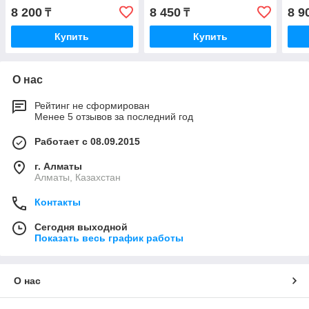
PPS0448 P43, 1 литр,
PPS0
8 200
8 450
8 9
₸
₸
Италия
Купить
Купить
О нас
Рейтинг не сформирован
Менее 5 отзывов за последний год
Работает с 08.09.2015
г. Алматы
Алматы, Казахстан
Контакты
Сегодня выходной
Показать весь график работы
О нас