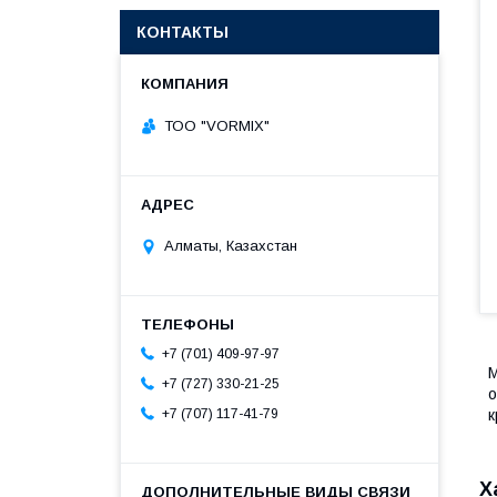
КОНТАКТЫ
ТОО "VORMIX"
Алматы, Казахстан
+7 (701) 409-97-97
М
+7 (727) 330-21-25
о
к
+7 (707) 117-41-79
Х