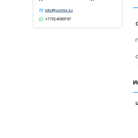
info@vormix.kz
+77014099797
П
С
И