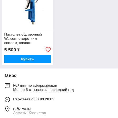
Пистолет обдувочный
Walcom с коротким
соплом, клапан
регулировки воздуха,
5 500
₸
давление 1-6 бар
Купить
О нас
Рейтинг не сформирован
Менее 5 отзывов за последний год
Работает с 08.09.2015
г. Алматы
Алматы, Казахстан