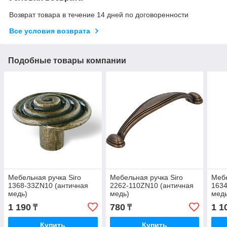
Возврат товара в течение 14 дней по договоренности
Все условия возврата
Подобные товары компании
Мебельная ручка Siro
Мебельная ручка Siro
Мебе
1368-33ZN10 (античная
2262-110ZN10 (античная
1634
медь)
медь)
медь
1 190
780
1 1
₸
₸
Купить
Купить