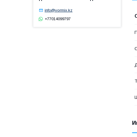
info@vormix.kz
+77014099797
П
С
Д
Т
Ц
И