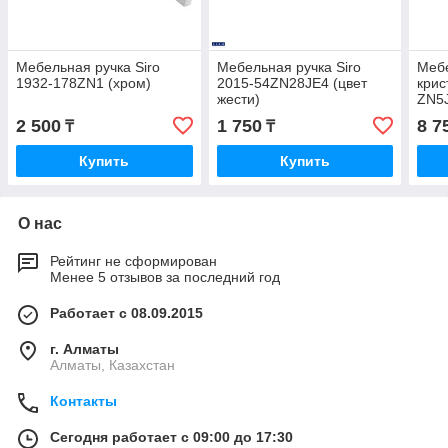
Мебельная ручка Siro
Мебельная ручка Siro
Мебе
1932-178ZN1 (хром)
2015-54ZN28JE4 (цвет
крис
жести)
ZN5J
2 500
1 750
8 7
₸
₸
Купить
Купить
О нас
Рейтинг не сформирован
Менее 5 отзывов за последний год
Работает с 08.09.2015
г. Алматы
Алматы, Казахстан
Контакты
Сегодня работает с 09:00 до 17:30