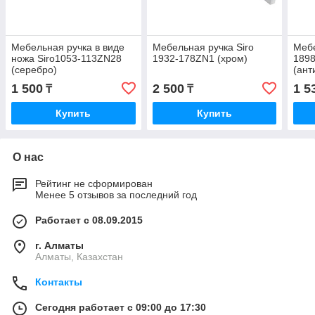
Мебельная ручка в виде
Мебельная ручка Siro
Мебе
ножа Siro1053-113ZN28
1932-178ZN1 (хром)
189
(серебро)
(ант
1 500
2 500
1 5
₸
₸
Купить
Купить
О нас
Рейтинг не сформирован
Менее 5 отзывов за последний год
Работает с 08.09.2015
г. Алматы
Алматы, Казахстан
Контакты
Сегодня работает с 09:00 до 17:30