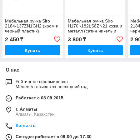
Мебельная ручка Siro
Мебельная ручка Siro
Мебе
2184-137ZN1GH2 (хром и
H170 -182LS8ZN21 кожа и
218
черный пластик)
металл (сатин никель и
черн
коричневая кожа))
2 450
3 800
2 9
₸
₸
Купить
Купить
О нас
Рейтинг не сформирован
Менее 5 отзывов за последний год
Работает с 08.09.2015
г. Алматы
Алматы, Казахстан
Контакты
Сегодня работает с 09:00 до 17:30