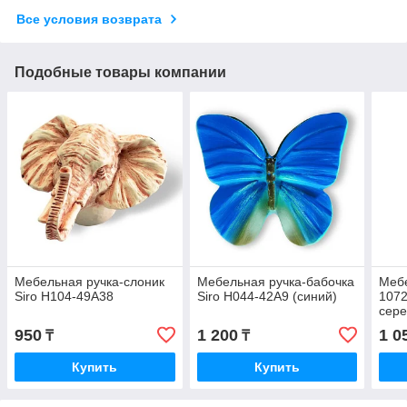
Все условия возврата
Подобные товары компании
Мебельная ручка-слоник
Мебельная ручка-бабочка
Мебе
Siro H104-49A38
Siro H044-42A9 (синий)
1072
сере
950
1 200
1 0
₸
₸
Купить
Купить