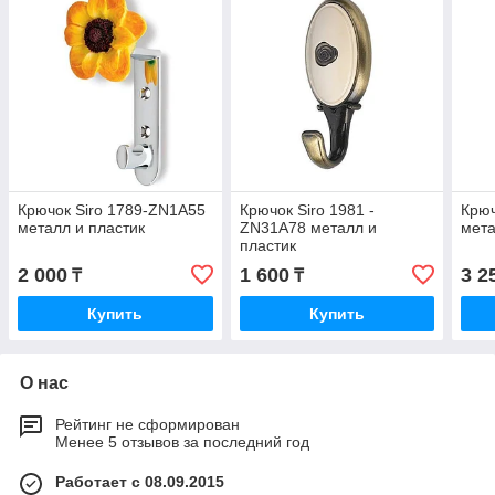
Крючок Siro 1789-ZN1А55
Крючок Siro 1981 -
Крюч
металл и пластик
ZN31А78 металл и
мета
пластик
2 000
1 600
3 2
₸
₸
Купить
Купить
О нас
Рейтинг не сформирован
Менее 5 отзывов за последний год
Работает с 08.09.2015