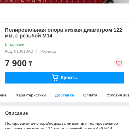
Полировальная опора низкая диаметром 122
мм, с резьбой M14
В наличии
Код: 010013AB
Розница
7 900
₸
Купить
ние
Характеристики
Доставка
Оплата
Условия во
Описание
Полировальная опора/подошва низкая для полировальной
машинки диаметром 122 мм, c липучкой, с резьбой M14.