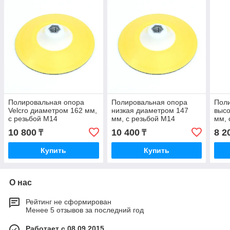
Полировальная опора
Полировальная опора
Пол
Velcro диаметром 162 мм,
низкая диаметром 147
высо
с резьбой M14
мм, с резьбой M14
мм, 
10 800
10 400
8 2
₸
₸
Купить
Купить
О нас
Рейтинг не сформирован
Менее 5 отзывов за последний год
Работает с 08.09.2015