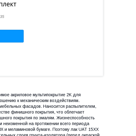
плект
35
имое акриловое мультипокрытие 2K для
ношению к механическим воздействиям.
, мебельных фасадов. Наносится распылителем,
ачестве финишного покрытия, что облегчает
ишного покрытия по эмалям. Жизнеспособность
ки неизменной на протяжении всего периода
ВХ и меламиновой бумаге. Поэтому лак UAT 15ХХ
ельных слоев грунта-изолятора (перед окраской