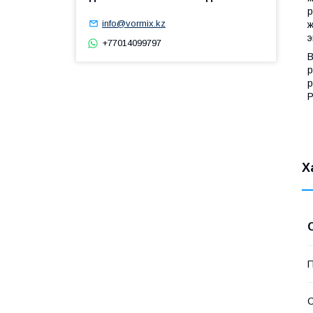
р
info@vormix.kz
ж
э
+77014099797
В
р
р
Р
Х
П
С