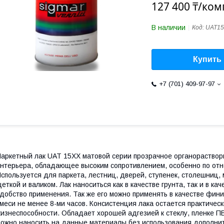
127 400 ₸/ком
В наличии
Код:
UAT15
Купить
+7 (701) 409-97-97
аркетный лак UAT 15XX матовой серии прозрачное органораствор
нтерьера, обладающее высоким сопротивлением, особенно по от
спользуется для паркета, лестниц, дверей, ступенек, столешниц
еткой и валиком. Лак наноситься как в качестве грунта, так и в к
добство применения. Так же его можно применять в качестве фин
меси не менее 8-ми часов. Консистенция лака остается практичес
изнеспособности. Обладает хорошей адгезией к стеклу, пленке П
ожно наносить на данные материалы без использования дополнит