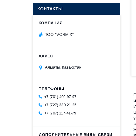
КОНТАКТЫ
ТОО "VORMIX"
Алматы, Казахстан
П
+7 (701) 409-97-97
и
+7 (727) 330-21-25
И
щ
+7 (707) 117-41-79
у
с
ж
м