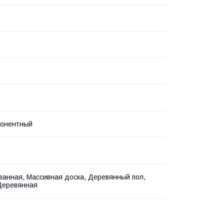
понентный
анная, Массивная доска, Деревянный пол,
Деревянная