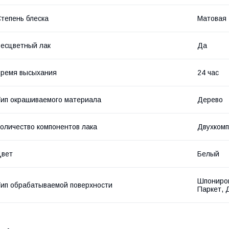
тепень блеска
Матовая
есцветный лак
Да
ремя высыхания
24 час
ип окрашиваемого материала
Дерево
оличество компонентов лака
Двухком
Цвет
Белый
Шпониров
ип обрабатываемой поверхности
Паркет, 