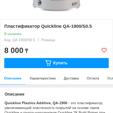
Пластификатор Quickline QA-1900/S0.5
В наличии
Код: QA-1900/S0.5
Розница
8 000
₸
Купить
Описание
Характеристики
Доставка
Оплата
Усл
Описание
Quickline Plastics Additive, QA-1900
- это пластификатор,
увеличивающий эластичность покрытий на основе лаков
Quickline и грунта-наполнителя Quickline 2K Build Primer при