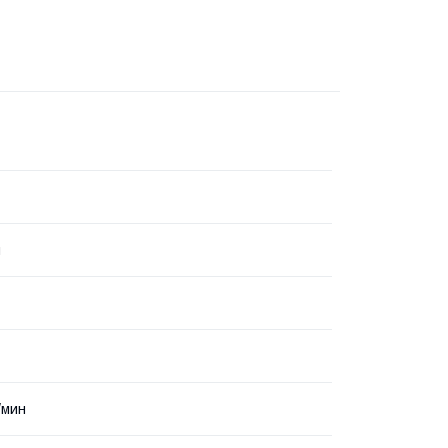
я
/мин