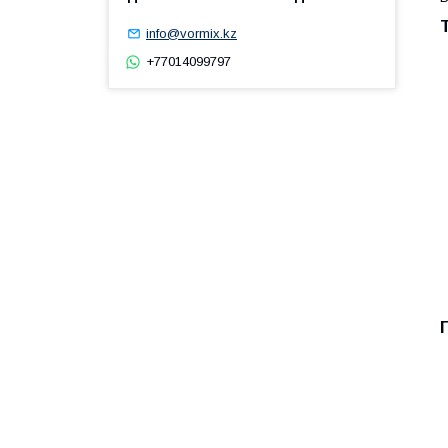
info@vormix.kz
+77014099797