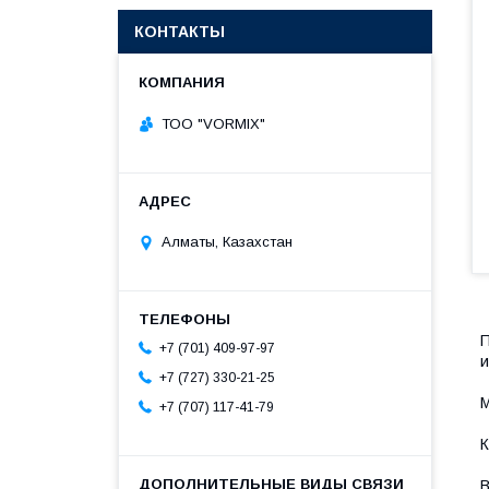
КОНТАКТЫ
ТОО "VORMIX"
Алматы, Казахстан
П
+7 (701) 409-97-97
и
+7 (727) 330-21-25
М
+7 (707) 117-41-79
К
В