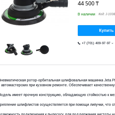
44 500 ₸
В наличии
Код:
J-103
Купить
+7 (701) 409-97-97
невматическая ротор-орбитальная шлифовальная машинка Jeta P
 автомастерских при кузовном ремонте. Обеспечивает качественн
одель имеет прочную конструкцию, обладающую стойкостью к ме
репление шлифлистов осуществляется при помощи липучки, что сп
озможность подключения к пылесосу для поддержания чистоты на