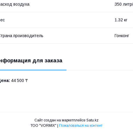
асход воздуха
350 литр
ес
1.32 кг
трана производитель
Гонконг
нформация для заказа
Цена:
44 500 ₸
Сайт создан на маркетплейсе
Satu.kz
ТОО "VORMIX" |
Пожаловаться на контент