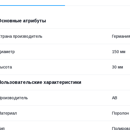
Основные атрибуты
трана производитель
Германи
Диаметр
150 мм
Высота
30 мм
Пользовательские характеристики
роизводитель
AB
Материал
Поролон
ип
Полирова