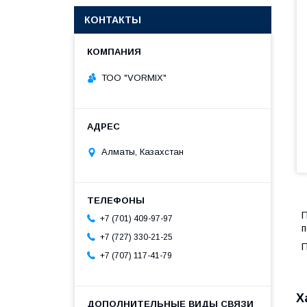
КОНТАКТЫ
ТОО "VORMIX"
Алматы, Казахстан
П
+7 (701) 409-97-97
п
+7 (727) 330-21-25
П
+7 (707) 117-41-79
Х