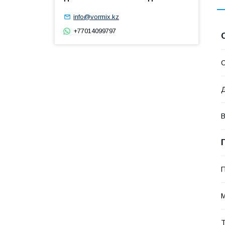
info@vormix.kz
+77014099797
С
П
Т