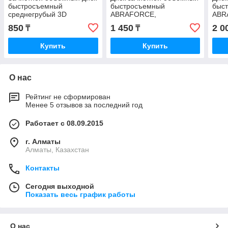
быстросъемный
быстросъемный
быс
среднегрубый 3D
ABRAFORCE,
ABR
MEDIUM,P80- P100, 75
керамическое зерно, 50 *
крем
850
1 450
2 0
₸
₸
мм, ,бордовый
15 мм, оранжевый
фио
Купить
Купить
О нас
Рейтинг не сформирован
Менее 5 отзывов за последний год
Работает с 08.09.2015
г. Алматы
Алматы, Казахстан
Контакты
Сегодня выходной
Показать весь график работы
О нас