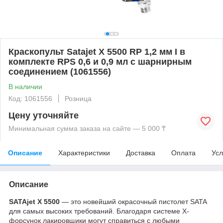
Краскопульт Satajet X 5500 RP 1,2 мм I в
комплекте RPS 0,6 и 0,9 мл c шарнирным
соединением (1061556)
В наличии
Код: 1061556
Розница
Цену уточняйте
Минимальная сумма заказа на сайте — 5 000 ₸
Описание
Характеристики
Доставка
Оплата
Усл
Описание
SATAjet X 5500
— это новейший окрасочный пистолет SATA
для самых высоких требований. Благодаря системе X-
форсунок лакировщики могут справиться с любыми