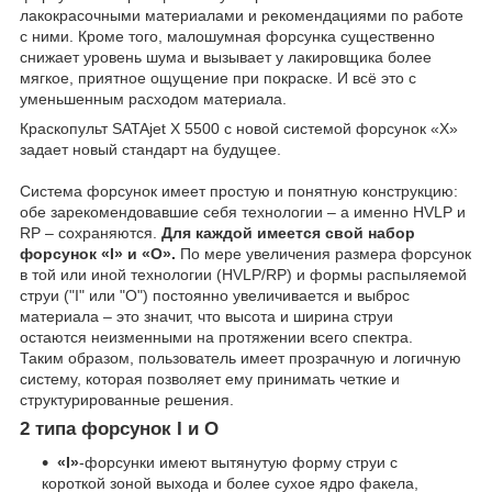
лакокрасочными материалами и рекомендациями по работе
с ними. Кроме того, малошумная форсунка существенно
снижает уровень шума и вызывает у лакировщика более
мягкое, приятное ощущение при покраске. И всё это с
уменьшенным расходом материала.
Краскопульт SATAjet X 5500 с новой системой форсунок «X»
задает новый стандарт на будущее.
Система форсунок имеет простую и понятную конструкцию:
обе зарекомендовавшие себя технологии – а именно HVLP и
RP – сохраняются.
Для каждой имеется свой набор
форсунок «I» и «О».
По мере увеличения размера форсунок
в той или иной технологии (HVLP/RP) и формы распыляемой
струи ("I" или "O") постоянно увеличивается и выброс
материала – это значит, что высота и ширина струи
остаются неизменными на протяжении всего спектра.
Таким образом, пользователь имеет прозрачную и логичную
систему, которая позволяет ему принимать четкие и
структурированные решения.
2 типа форсунок I и O
«I»
-форсунки имеют вытянутую форму струи с
короткой зоной выхода и более сухое ядро факела,