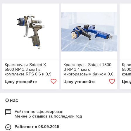
Краскопульт Satajet X
Краскопульт Satajet 1500
Крас
5500 RP 1,3 мм I в
B RP 1,4 мм с
5500
комплекте RPS 0,6 и 0,9
многоразовым бачком 0,6
комп
мл c шарнирным
мл (1029702)
мл 
Цену уточняйте
Цену уточняйте
Цен
соединением (1061564)
соед
О нас
Рейтинг не сформирован
Менее 5 отзывов за последний год
Работает с 08.09.2015