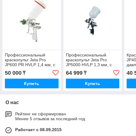
Профессиональный
Профессиональный
Крас
краскопульт Jeta Pro
краскопульт Jeta Pro
JP40
JP600 PR HVLP 1,4 мм, с
JP5000 HVLP 1,3 мм, с
давл
верхним пластиковым
верхним пластиковым
плас
50 000
64 999
40 
₸
₸
бачком 0,6 л
бачком 0,6 л
0,25
Купить
Купить
О нас
Рейтинг не сформирован
Менее 5 отзывов за последний год
Работает с 08.09.2015