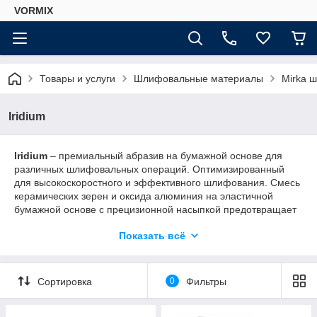
VORMIX
Товары и услуги
Шлифовальные материалы
Mirka 
Iridium
Iridium
– премиальный абразив на бумажной основе для
различных шлифовальных операций. Оптимизированный
для высокоскоростного и эффективного шлифования. Смесь
керамических зерен и оксида алюминия на эластичной
бумажной основе с прецизионной насыпкой предотвращает
забивку и уменьшает образование комков. Абразив
Показать всё
фактически отталкивает пыль и долго служит, поскольку
долго сохраняет первичную агрессивность. Эффективное
пылеудаление благодаря комбинации отверстий Multihole
для дисков и полосок. Iridium показывает превосходный
Сортировка
0
Фильтры
результат при шлифовании как мягких, так и твердых
поверхностей, что делает абразив идеальным для