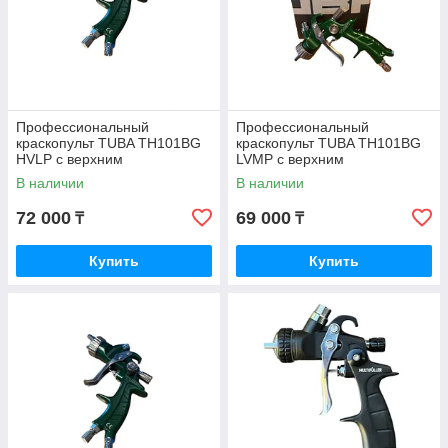
Профессиональный
Профессиональный
краскопульт TUBA TH101BG
краскопульт TUBA TH101BG
НVLP с верхним
LVMP с верхним
пластиковым бачком 0,6 л,
пластиковым бачком 0,6 л,
В наличии
В наличии
дюза 1,9 мм
дюза 1,4 мм
72 000
69 000
₸
₸
Купить
Купить