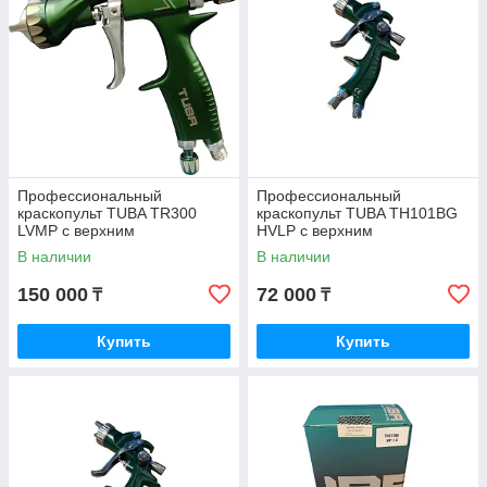
Профессиональный
Профессиональный
краскопульт TUBA TR300
краскопульт TUBA TH101BG
LVMP с верхним
НVLP с верхним
пластиковым бачком 0,6 л,
пластиковым бачком 0,6 л,
В наличии
В наличии
дюза 1,4 мм
дюза 1,3 мм
150 000
72 000
₸
₸
Купить
Купить