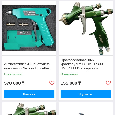
Профессиональный
Антистатический пистолет-
краскопульт TUBA TR300
ионизатор Nexion Uniceltec
HVLP PLUS с верхним
пластиковым бачком 0,6 л,
В наличии
В наличии
дюза 1,3 мм
570 000
155 000
₸
₸
Купить
Купить