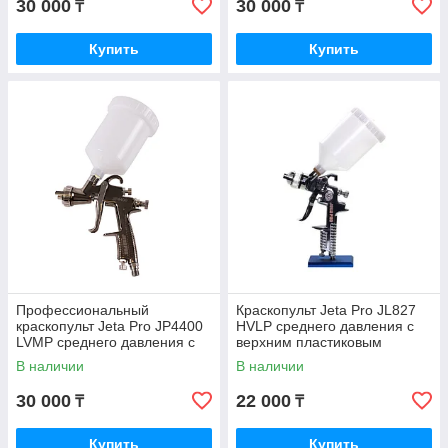
30 000
30 000
₸
₸
Купить
Купить
Профессиональный
Краскопульт Jeta Pro JL827
краскопульт Jeta Pro JP4400
HVLP среднего давления с
LVMP среднего давления с
верхним пластиковым
верхним пластиковым
бачком, дюза 1.3 мм
В наличии
В наличии
бачком, дюза 1,8 мм
30 000
22 000
₸
₸
Купить
Купить