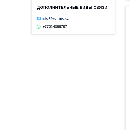
info@vormix.kz
+77014099797